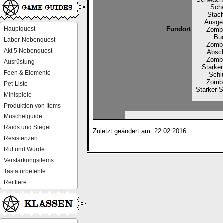
Sch
Stach
Ausge
Hauptquest
Fundort
Zomb
Buc
Labor-Nebenquest
Zomb
Akt 5 Nebenquest
Absch
Zomb
Ausrüstung
Starker
Feen & Elemente
Schl
Zomb
Pet-Liste
Starker S
Minispiele
Produktion von Items
Muschelguide
Raids und Siegel
Zuletzt geändert am: 22.02.2016
Resistenzen
Ruf und Würde
Verstärkungsitems
Tastaturbefehle
Reittiere