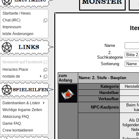
Startseite / News
Chat (IRC)
It
Impressum
letzte Änderungen
Name
2.
Suchkategorie
Nosworld auf Facebook
Sortierung
Heracles Place
zum
nostale.de
Name: 2. Stufe - Bauplan
Anfang
Kategorie
Herstel
Handelbar
Verkaufbar
Datenbanken & Listen
Beim N
NPC-Kaufpreis
ka
Wichtige Ingame Zeiten
Abkürzung FAQ
Als D
Game FAQ
folgende
Nebe
Crew kontaktieren
B
Schwache