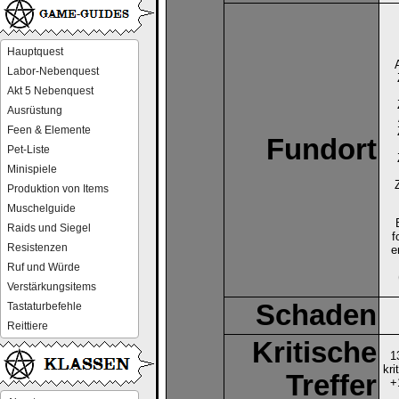
Hauptquest
Labor-Nebenquest
Akt 5 Nebenquest
Ausrüstung
Feen & Elemente
Fundort
Pet-Liste
Minispiele
Produktion von Items
Muschelguide
Raids und Siegel
f
Resistenzen
e
Ruf und Würde
Verstärkungsitems
Schaden
Tastaturbefehle
Reittiere
Kritische
1
kri
Treffer
+