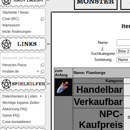
Startseite / News
Chat (IRC)
It
Impressum
letzte Änderungen
Name
2.
Suchkategorie
Nosworld auf Facebook
Sortierung
Heracles Place
zum
nostale.de
Name: Flamberge
Anfang
Kategorie
Handelbar
Datenbanken & Listen
Verkaufbar
Wichtige Ingame Zeiten
Abkürzung FAQ
NPC-
Game FAQ
B
Kaufpreis
Crew kontaktieren