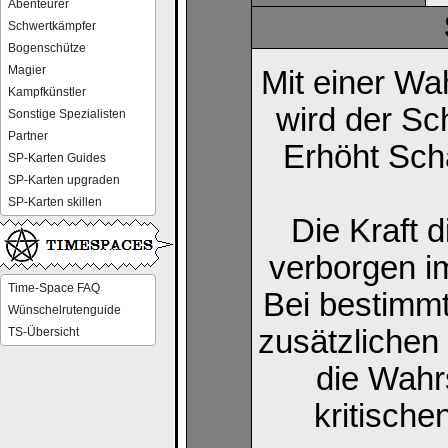
Abenteurer
Schwertkämpfer
Bogenschütze
Magier
Mit einer Wa
Kampfkünstler
wird der S
Sonstige Spezialisten
Partner
Erhöht Sch
SP-Karten Guides
SP-Karten upgraden
SP-Karten skillen
Die Kraft 
verborgen im
Time-Space FAQ
Bei bestimmt
Wünschelrutenguide
zusätzlichen
TS-Übersicht
die Wahr
kritische