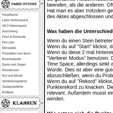
beenden, als die anderen. Of
Hat man es aber trotzdem ges
Hauptquest
des Aktes abgeschlossen und 
Labor-Nebenquest
Akt 5 Nebenquest
Was haben die Unterschied
Ausrüstung
Feen & Elemente
Wenn du einen Stein betreten 
Pet-Liste
Wenn du auf "Start" klickst, 
Minispiele
Wenn du diese 2 mal hinterei
Produktion von Items
"Verlierer Modus" benutzen. 
Muschelguide
Time Space, allerdings sinkt 
Raids und Siegel
Würde. Dies ist aber eine gu
Resistenzen
abzuschließen, wenn du Probl
Ruf und Würde
Wenn du auf "Rekord" klickst
Verstärkungsitems
Punkterekord zu knacken. Dies
Tastaturbefehle
relevant. Außerdem musst ei
Reittiere
werden.