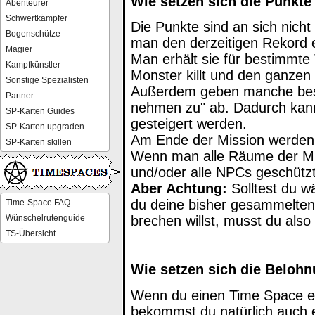
Wie setzen sich die Punk
Abenteurer
Schwertkämpfer
Die Punkte sind an sich nicht 
Bogenschütze
man den derzeitigen Rekord e
Magier
Man erhält sie für bestimmt
Kampfkünstler
Monster killt und den ganzen
Sonstige Spezialisten
Außerdem geben manche besi
Partner
nehmen zu" ab. Dadurch kann
SP-Karten Guides
gesteigert werden.
SP-Karten upgraden
Am Ende der Mission werden
SP-Karten skillen
Wenn man alle Räume der Miss
und/oder alle NPCs geschützt
Aber Achtung:
Solltest du wä
du deine bisher gesammelte
Time-Space FAQ
Wünschelrutenguide
brechen willst, musst du als
TS-Übersicht
Wie setzen sich die Belo
Wenn du einen Time Space er
bekommst du natürlich auch 